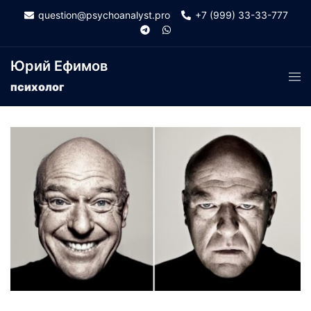
Skip
question@psychoanalyst.pro
+7 (999) 33-33-777
to
content
Юрий Ефимов
Tog
психолог
men