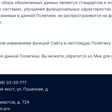
 сбора обезличенных данных является стандартом и и
х системах, улучшения функциональных характеристик 
оженные в данной Политике, не распространяются на ф
.
м или изменением функций Сайта в настоящую Политику
ия данной Политики, Вы можете, обратится ко Мне для
99) 33-33-777
й мост, ул. Пушечная, д.
иастов, д. 72А
t.pro