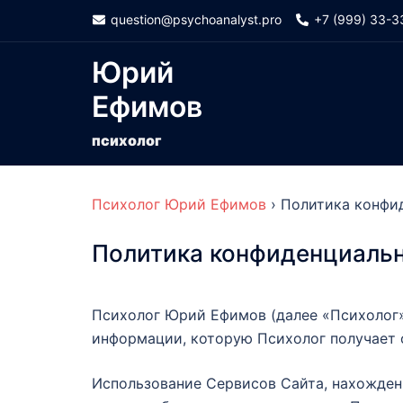
Skip
question@psychoanalyst.pro
+7 (999) 33-3
to
content
Юрий
Ефимов
психолог
Психолог Юрий Ефимов
›
Политика конфи
Политика конфиденциаль
Психолог Юрий Ефимов (далее «Психолог»
информации, которую Психолог получает 
Использование Сервисов Сайта, нахожден