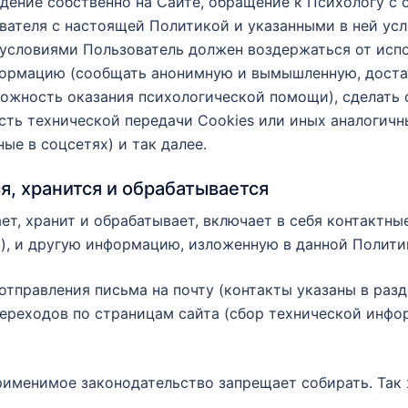
ждение собственно на Сайте, обращение к Психологу 
вателя с настоящей Политикой и указанными в ней ус
 условиями Пользователь должен воздержаться от исп
ормацию (сообщать анонимную и вымышленную, доста
можность оказания психологической помощи), сделать
ть технической передачи Cookies или иных аналогичных
ые в соцсетях) и так далее.
я, хранится и обрабатывается
т, хранит и обрабатывает, включает в себя контактны
), и другую информацию, изложенную в данной Полити
тправления письма на почту (контакты указаны в разд
переходов по страницам сайта (сбор технической инфо
рименимое законодательство запрещает собирать. Так