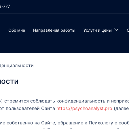
3-777
Обо мне
Направления работы
Услуги и цены
денциальности
ности
) стремится соблюдать конфиденциальность и неприк
от пользователей Сайта
https://psychoanalyst.pro
(далее
ие собственно на Сайте, обращение к Психологу с со