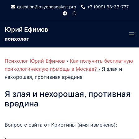
Skip
question@psychoanalyst.pro
+7 (999) 33-33-777
to
content
Юрий Ефимов
Tog
психолог
men
Психолог Юрий Ефимов
›
Как получить бесплатную
психологическую помощь в Москве?
›
Я злая и
нехорошая, противная вредина
Я злая и нехорошая, противная
вредина
Вопрос с сайта от Кристины (имя изменено):