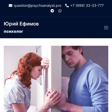
Skip
question@psychoanalyst.pro
+7 (999) 33-33-777
to
content
Юрий Ефимов
Tog
психолог
men