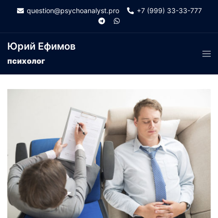
Skip
question@psychoanalyst.pro
+7 (999) 33-33-777
to
content
Юрий Ефимов
Tog
психолог
men