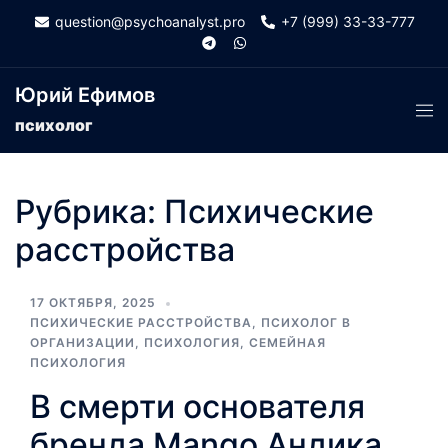
Skip
question@psychoanalyst.pro
+7 (999) 33-33-777
to
content
Юрий Ефимов
Tog
психолог
men
Рубрика:
Психические
расстройства
17 ОКТЯБРЯ, 2025
ПСИХИЧЕСКИЕ РАССТРОЙСТВА
,
ПСИХОЛОГ В
ОРГАНИЗАЦИИ
,
ПСИХОЛОГИЯ
,
СЕМЕЙНАЯ
ПСИХОЛОГИЯ
В смерти основателя
бренда Mango Андика